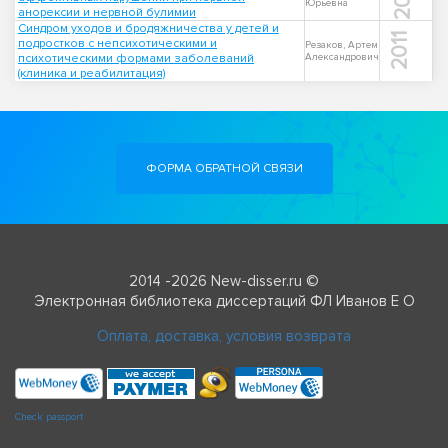
Юрьевна
анорексии и нервной булимии
Синдром уходов и бродяжничества у детей и
2011
подростков с непсихотическими и
Резаков, Артем
психотическими формами заболеваний
Александрович
(клиника и реабилитация)
ФОРМА ОБРАТНОЙ СВЯЗИ
2014 -2026 New-disser.ru ©
Электронная библиотека диссертаций ФЛ Иванов Е О
Оплата, доставка, условия возврата
Check passport