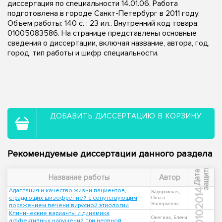
диссертация по специальности 14.01.06. Работа
подготовлена в городе Санкт-Петербург в 2011 году.
Объем работы: 140 с. : 23 ил.. Внутренний код товара:
01005083586. На странице представлены основные
сведения о диссертации, включая название, автора, год,
город, тип работы и шифр специальности.
ДОБАВИТЬ ДИССЕРТАЦИЮ В КОРЗИНУ
Рекомендуемые диссертации данного раздела
ы
Д
а
т
а
з
а
щ
и
т
Название работы
Автор
Адаптация и качество жизни пациентов,
2014
Задорожная,
страдающих шизофренией с сопутствующим
Ольга
Валерьевна
поражением печени вирусной этиологии
Клинические варианты и динамика
2010
Онегина, Елена
аффективных нарушений при нервной