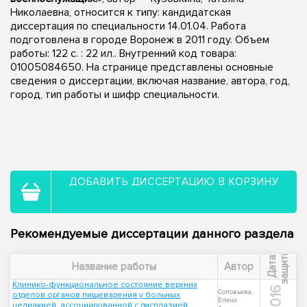
Николаевна, относится к типу: кандидатская
диссертация по специальности 14.01.04. Работа
подготовлена в городе Воронеж в 2011 году. Объем
работы: 122 с. : 22 ил.. Внутренний код товара:
01005084650. На странице представлены основные
сведения о диссертации, включая название, автора, год,
город, тип работы и шифр специальности.
ДОБАВИТЬ ДИССЕРТАЦИЮ В КОРЗИНУ
Рекомендуемые диссертации данного раздела
ы
Д
а
т
а
з
а
щ
и
т
Название работы
Автор
Клинико-функциональное состояние верхних
2016
Соловьева,
отделов органов пищеварения у больных
Елена
целиакией, ассоциированной с дисплазией