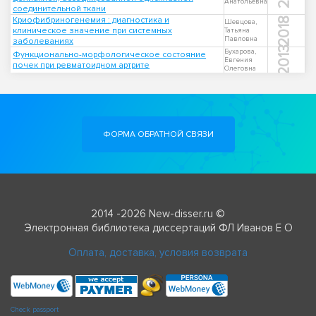
Анатольевна
соединительной ткани
Криофибриногенемия : диагностика и
2018
Шевцова,
клиническое значение при системных
Татьяна
Павловна
заболеваниях
2013
Бухарова,
Функционально-морфологическое состояние
Евгения
почек при ревматоидном артрите
Олеговна
ФОРМА ОБРАТНОЙ СВЯЗИ
2014 -2026 New-disser.ru ©
Электронная библиотека диссертаций ФЛ Иванов Е О
Оплата, доставка, условия возврата
Check passport