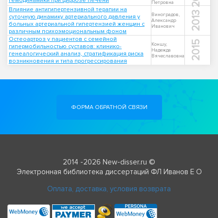
гемодинамики при циррозе печени
Петровна
Влияние антигипертензивной терапии на
2013
Виноградов,
суточную динамику артериального давления у
Александр
больных артериальной гипертензией женщин с
Иванович
различным психоэмоциональным фоном
Остеоартроз у пациентов с семейной
2015
Коншу,
гипермобильностью суставов: клинико-
Надежда
генеалогический анализ, стратификация риска
Вячеславовна
возникновения и типа прогрессирования
ФОРМА ОБРАТНОЙ СВЯЗИ
2014 -2026 New-disser.ru ©
Электронная библиотека диссертаций ФЛ Иванов Е О
Оплата, доставка, условия возврата