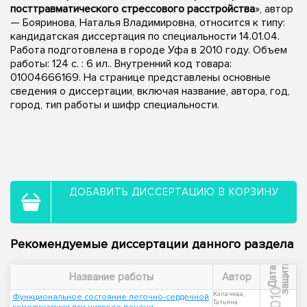
посттравматического стрессового расстройства
», автор
— Бояринова, Наталья Владимировна, относится к типу:
кандидатская диссертация по специальности 14.01.04.
Работа подготовлена в городе Уфа в 2010 году. Объем
работы: 124 с. : 6 ил.. Внутренний код товара:
01004666169. На странице представлены основные
сведения о диссертации, включая название, автора, год,
город, тип работы и шифр специальности.
ДОБАВИТЬ ДИССЕРТАЦИЮ В КОРЗИНУ
Рекомендуемые диссертации данного раздела
ы
Д
а
т
а
з
а
щ
и
т
Название работы
Автор
2010
Калачева,
Функциональное состояние легочно-сердечной
Татьяна