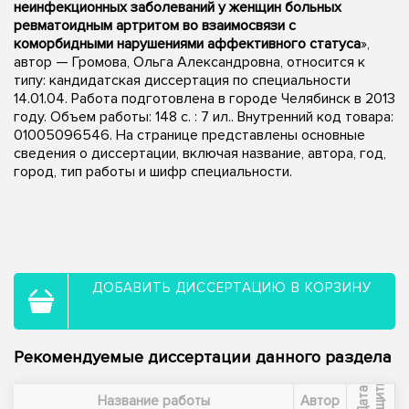
неинфекционных заболеваний у женщин больных
ревматоидным артритом во взаимосвязи с
коморбидными нарушениями аффективного статуса
»,
автор — Громова, Ольга Александровна, относится к
типу: кандидатская диссертация по специальности
14.01.04. Работа подготовлена в городе Челябинск в 2013
году. Объем работы: 148 с. : 7 ил.. Внутренний код товара:
01005096546. На странице представлены основные
сведения о диссертации, включая название, автора, год,
город, тип работы и шифр специальности.
ДОБАВИТЬ ДИССЕРТАЦИЮ В КОРЗИНУ
Рекомендуемые диссертации данного раздела
ы
Д
а
т
а
з
а
щ
и
т
Название работы
Автор