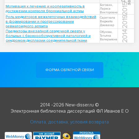
2015
Боговин,
Мотивация к лечению и кооперативность в
Лариса
достижении контроля бронхиальной астмы
Викторовна
Роль медиаторов межклеточных взаимодействий
2019
Саритхала
в формировании и прогрессировании
Виджайа
Джавахар
ревматоидного артрита
Предикторы внезапной сердечной смерти у
2014
Обухова,
больных с бронхообструктивной патологией и
Татьяна
Валерьевна
синдромом дисплазии соединительной ткани
ФОРМА ОБРАТНОЙ СВЯЗИ
2014 -2026 New-disser.ru ©
Электронная библиотека диссертаций ФЛ Иванов Е О
Оплата, доставка, условия возврата