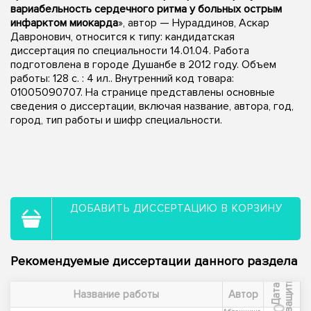
вариабельность сердечного ритма у больных острым
инфарктом миокарда
», автор — Нураддинов, Аскар
Давронович, относится к типу: кандидатская
диссертация по специальности 14.01.04. Работа
подготовлена в городе Душанбе в 2012 году. Объем
работы: 128 с. : 4 ил.. Внутренний код товара:
01005090707. На странице представлены основные
сведения о диссертации, включая название, автора, год,
город, тип работы и шифр специальности.
ДОБАВИТЬ ДИССЕРТАЦИЮ В КОРЗИНУ
Рекомендуемые диссертации данного раздела
ы
Д
а
т
а
з
а
щ
и
т
Название работы
Автор