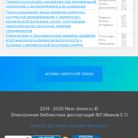
2010
Абрашкина,
Гемореологические нарушения при артериальной
Елена
гипертонии с дислипидемией и их коррекция
Данииловна
Прогнозирование риска развития сердечно-
сосудистой кальцификации у пациентов с
2015
Руденко,
хронической болезнью почек, получающих
Лилия
Игоревна
заместительную почечную терапию
гемодиализом
Клинические и биохимические маркёры развития
2018
Политидис,
агрегационной аспиринорезистентности у
Рита
Романовна
больных с ишемической болезнью сердца
ФОРМА ОБРАТНОЙ СВЯЗИ
2014 -2026 New-disser.ru ©
Электронная библиотека диссертаций ФЛ Иванов Е О
Оплата, доставка, условия возврата