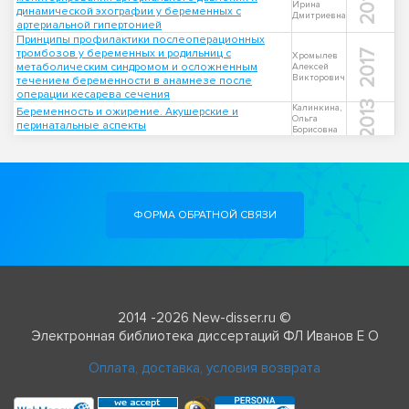
2013
Ирина
динамической эхографии у беременных с
Дмитриевна
артериальной гипертонией
Принципы профилактики послеоперационных
тромбозов у беременных и родильниц с
2017
Хромылев
метаболическим синдромом и осложненным
Алексей
Викторович
течением беременности в анамнезе после
операции кесарева сечения
2013
Калинкина,
Беременность и ожирение. Акушерские и
Ольга
перинатальные аспекты
Борисовна
ФОРМА ОБРАТНОЙ СВЯЗИ
2014 -2026 New-disser.ru ©
Электронная библиотека диссертаций ФЛ Иванов Е О
Оплата, доставка, условия возврата