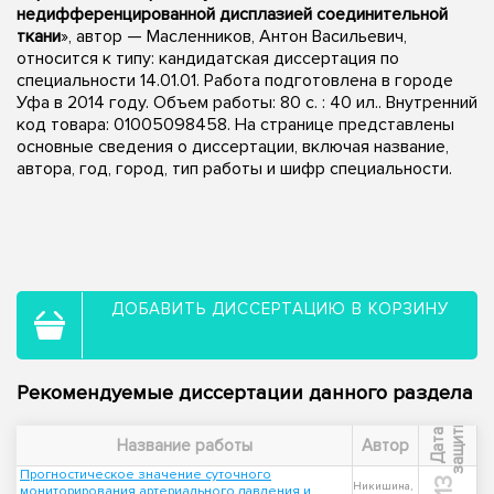
недифференцированной дисплазией соединительной
ткани
», автор — Масленников, Антон Васильевич,
относится к типу: кандидатская диссертация по
специальности 14.01.01. Работа подготовлена в городе
Уфа в 2014 году. Объем работы: 80 с. : 40 ил.. Внутренний
код товара: 01005098458. На странице представлены
основные сведения о диссертации, включая название,
автора, год, город, тип работы и шифр специальности.
ДОБАВИТЬ ДИССЕРТАЦИЮ В КОРЗИНУ
Рекомендуемые диссертации данного раздела
ы
Д
а
т
а
з
а
щ
и
т
Название работы
Автор
Прогностическое значение суточного
Никишина,
мониторирования артериального давления и