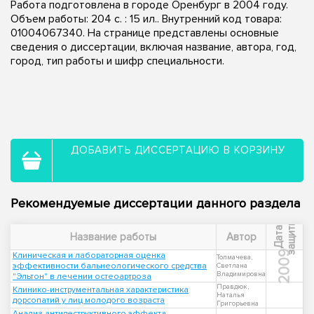
Работа подготовлена в городе Оренбург в 2004 году.
Объем работы: 204 с. : 15 ил.. Внутренний код товара:
01004067340. На странице представлены основные
сведения о диссертации, включая название, автора, год,
город, тип работы и шифр специальности.
ДОБАВИТЬ ДИССЕРТАЦИЮ В КОРЗИНУ
Рекомендуемые диссертации данного раздела
ы
Д
а
т
а
з
а
щ
и
т
Название работы
Автор
2009
Клиническая и лабораторная оценка
Толмачева,
эффективности бальнеологического средства
Светлана
Владимировна
"Эльтон" в лечении остеоартроза
Правдюк,
Клинико-инструментальная характеристика
Наталья
дорсопатий у лиц молодого возраста
Григорьевна
Анализ антидеструктивного эффекта