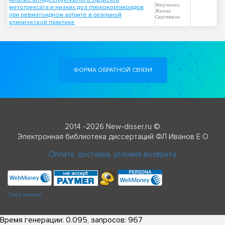
Марченко,
метотрексата и низких доз глюкокортикоидов
Жанна
при ревматоидном артрите в реальной
Сергеевна
клинической практике
ФОРМА ОБРАТНОЙ СВЯЗИ
2014 -2026 New-disser.ru ©
Электронная библиотека диссертаций ФЛ Иванов Е О
Оплата, доставка, условия возврата
Check passport
Время генерации: 0.095, запросов: 967