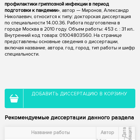
профилактики гриппозной инфекции в период
подготовки к пандемии
», автор — Миронов, Александр
Николаевич, относится к типу: докторская диссертация
по специальности 14.00.36. Работа подготовлена в
городе Москва в 2010 году. Объем работы: 453 с. : 31 ил..
Внутренний код товара: 01004803560. На странице
представлены основные сведения о диссертации,
включая название, автора, год, город, тип работы и шифр
специальности.
ДОБАВИТЬ ДИССЕРТАЦИЮ В КОРЗИНУ
Рекомендуемые диссертации данного раздела
ы
Д
а
т
а
з
а
щ
и
т
Название работы
Автор