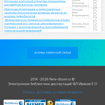
2007
Зубков,
Изучение эпитопной структуры пероксидазы
Александр
щитовидной железы человека
Владимирович
2005
Иммуномодулирующие и радиозащитные
Потапова,
свойства биологически активных веществ из
Вера
Владимировна
морских гидробионтов
Эффективность терапии интерфероном-альфа
2005
и индуктором его синтеза циклофероном у
Танасова, Анна
больных с аногенитальной и назолабиальной
Николаевна
герпетической инфекцией
ФОРМА ОБРАТНОЙ СВЯЗИ
2014 -2026 New-disser.ru ©
Электронная библиотека диссертаций ФЛ Иванов Е О
Оплата, доставка, условия возврата