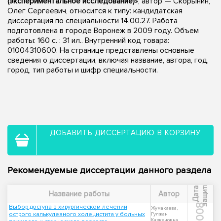
(экспериментальное исследование)
», автор — Скорынин,
Олег Сергеевич, относится к типу: кандидатская
диссертация по специальности 14.00.27. Работа
подготовлена в городе Воронеж в 2009 году. Объем
работы: 160 с. : 31 ил.. Внутренний код товара:
01004310600. На странице представлены основные
сведения о диссертации, включая название, автора, год,
город, тип работы и шифр специальности.
ДОБАВИТЬ ДИССЕРТАЦИЮ В КОРЗИНУ
Рекомендуемые диссертации данного раздела
ы
Д
а
т
а
з
а
щ
и
т
Название работы
Автор
2008
Выбор доступа в хирургическом лечении
Жумакаева,
острого калькулезного холецистита у больных
Гулжан
Казкеновна