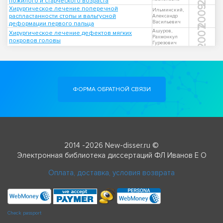
пожилого и старческого возраста
2009
Хирургическое лечение поперечной
Ильминский,
распластанности стопы и вальгусной
Александр
Васильевич
деформации первого пальца
2007
Ашуров,
Хирургическое лечение дефектов мягких
Рахмонкул
покровов головы
Гурезович
ФОРМА ОБРАТНОЙ СВЯЗИ
2014 -2026 New-disser.ru ©
Электронная библиотека диссертаций ФЛ Иванов Е О
Оплата, доставка, условия возврата
Check passport