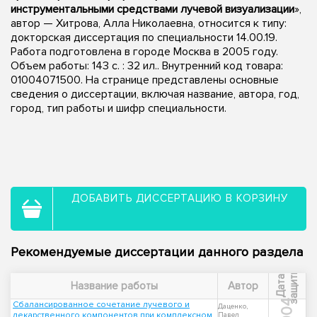
инструментальными средствами лучевой визуализации
»,
автор — Хитрова, Алла Николаевна, относится к типу:
докторская диссертация по специальности 14.00.19.
Работа подготовлена в городе Москва в 2005 году.
Объем работы: 143 с. : 32 ил.. Внутренний код товара:
01004071500. На странице представлены основные
сведения о диссертации, включая название, автора, год,
город, тип работы и шифр специальности.
ДОБАВИТЬ ДИССЕРТАЦИЮ В КОРЗИНУ
Рекомендуемые диссертации данного раздела
ы
Д
а
т
а
з
а
щ
и
т
Название работы
Автор
2004
Сбалансированное сочетание лучевого и
Даценко,
лекарственного компонентов при комплексном
Павел