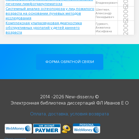
Владимирович
лечении лимфогранулематоза
2006
Системный анализ остеопороза у лиц пожилого
Шехтман,
возраста на основании лучевых методов
Александр
Геннадьевич
исследования
2006
Комплексная ультразвуковая диагностика
Гуревич,
обструктивных уропатий у детей раннего
Анжелика
Иосифовна
возраста
ФОРМА ОБРАТНОЙ СВЯЗИ
2014 -2026 New-disser.ru ©
Электронная библиотека диссертаций ФЛ Иванов Е О
Оплата, доставка, условия возврата