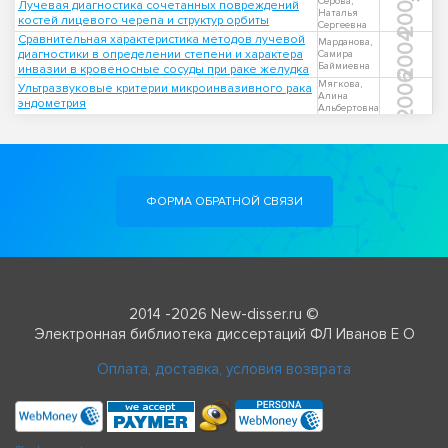
2006
Серова,
Лучевая диагностика сочетанных повреждений
Наталья
костей лицевого черепа и структур орбиты
Сергеевна
2004
Сравнительная характеристика методов лучевой
Марданова,
диагностики в определении степени и характера
Самира
Баймиевна
инвазии в кровеносные сосуды при раке желудка
2006
Мягкова,
Ультразвуковые критерии микроинвазивного рака
Алина
эндометрия
Альбертовна
ФОРМА ОБРАТНОЙ СВЯЗИ
2014 -2026 New-disser.ru ©
Электронная библиотека диссертаций ФЛ Иванов Е О
Оплата, доставка, условия возврата