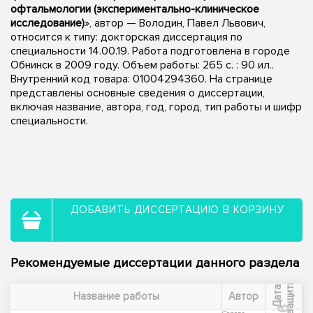
офтальмологии (экспериментально-клиническое
исследование)
», автор — Володин, Павел Львович,
относится к типу: докторская диссертация по
специальности 14.00.19. Работа подготовлена в городе
Обнинск в 2009 году. Объем работы: 265 с. : 90 ил..
Внутренний код товара: 01004294360. На странице
представлены основные сведения о диссертации,
включая название, автора, год, город, тип работы и шифр
специальности.
ДОБАВИТЬ ДИССЕРТАЦИЮ В КОРЗИНУ
Рекомендуемые диссертации данного раздела
ы
Д
а
т
а
з
а
щ
и
т
Название работы
Автор