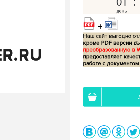
01
+
Наш сайт выгодно отл
кроме PDF версии
Вы
преобразованную в 
предоставляет качес
работе с документом