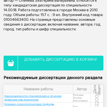
автор — Оленева, Екатерина Валерьевна, относится к
типу: кандидатская диссертация по специальности
14.00.18. Работа подготовлена в городе Москва в 2010
году. Объем работы: 157 с. : 9 ил.. Внутренний код товара:
01004663400. На странице представлены основные
сведения о диссертации, включая название, автора, год,
город, тип работы и шифр специальности.
ДОБАВИТЬ ДИССЕРТАЦИЮ В КОРЗИНУ
Рекомендуемые диссертации данного раздела
ы
Д
а
т
а
з
а
щ
и
т
Название работы
Автор
2006
Рогачева,
Закономерности становления и течения
Татьяна
ремиссии при эпилепсии
Анатольевна
Клинико-психологические подходы
Ким,