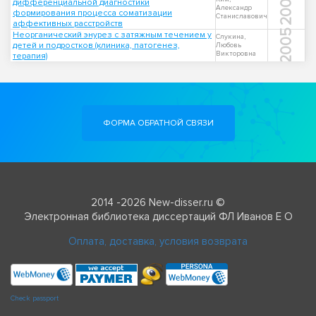
2002
дифференциальной диагностики
Александр
формирования процесса соматизации
Станиславович
аффективных расстройств
2005
Неорганический энурез с затяжным течением у
Слукина,
детей и подростков (клиника, патогенез,
Любовь
Викторовна
терапия)
ФОРМА ОБРАТНОЙ СВЯЗИ
2014 -2026 New-disser.ru ©
Электронная библиотека диссертаций ФЛ Иванов Е О
Оплата, доставка, условия возврата
Check passport