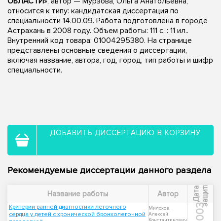
ОБЛАСТИ
», автор — Мурзова, Ольга Анатольевна,
относится к типу: кандидатская диссертация по
специальности 14.00.09. Работа подготовлена в городе
Астрахань в 2008 году. Объем работы: 111 с. : 11 ил..
Внутренний код товара: 01004295380. На странице
представлены основные сведения о диссертации,
включая название, автора, год, город, тип работы и шифр
специальности.
ДОБАВИТЬ ДИССЕРТАЦИЮ В КОРЗИНУ
Рекомендуемые диссертации данного раздела
ы
Д
а
т
а
з
а
щ
и
т
Название работы
Автор
2003
Критерии ранней диагностики легочного
Милохов,
сердца у детей с хронической бронхолегочной
Алексей
Константинович