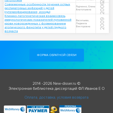
патологией
2006
Современные особенности течения острых
Радченко, Елена
респираторных инфекций у детей
Анатольевна
(суперинфицирование, исходы)
Клинико-патогенетическая взаимосвязь
2009
иммунологических показателей пуповинной
Васильева,
крови новорожденных с формированием
Людмила
Викторовна
атопического фенотипа у детей грудного
возраста
ФОРМА ОБРАТНОЙ СВЯЗИ
2014 -2026 New-disser.ru ©
Электронная библиотека диссертаций ФЛ Иванов Е О
Оплата, доставка, условия возврата