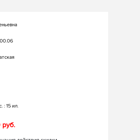
еньевна
.00.06
атская
. : 15 ил.
 руб.