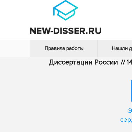
Правила работы
Нашли 
Диссертации России
//
1
Э
сер