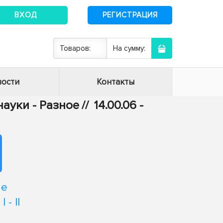
ВХОД
РЕГИСТРАЦИЯ
Товаров:
На сумму:
ости
Контакты
ауки - Разное
//
14.00.06 -
ие
- II