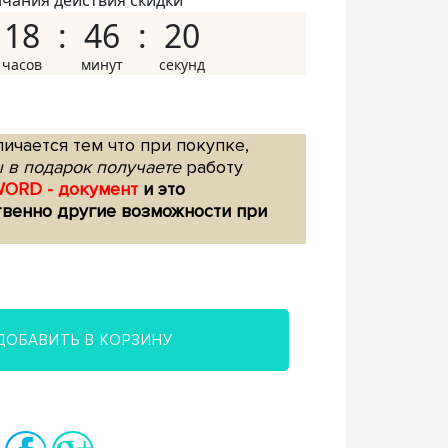
нчания действия скидки
18
46
19
ичается тем что при покупке,
 в подарок получаете
работу
WORD - документ
и это
твенно другие возможности при
ДОБАВИТЬ В КОРЗИНУ