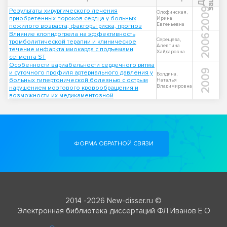
2009
Результаты хирургического лечения
Олофинская,
приобретенных пороков сердца у больных
Ирина
Евгеньевна
пожилого возраста; факторы риска, прогноз
Влияние клопидогрела на эффективность
2006
Серещева,
тромболитической терапии и клиническое
Алевтина
течение инфаркта миокарда с подъемами
Хайдаровна
сегмента ST
Особенности вариабельности сердечного ритма
2009
и суточного профиля артериального давления у
Болдина,
больных гипертонической болезнью с острым
Наталья
Владимировна
нарушением мозгового кровообращения и
возможности их медикаментозной
ФОРМА ОБРАТНОЙ СВЯЗИ
2014 -2026 New-disser.ru ©
Электронная библиотека диссертаций ФЛ Иванов Е О