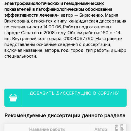
электрофизиологических и гемодинамических
показателей в патофизиологическом обосновании
эффективности лечения
», автор — Бирюченко, Мария
Викторовна, относится к типу: кандидатская диссертация
по специальности 14.00.06. Работа подготовлена в
городе Саратов в 2008 году. Объем работы: 160 с. : 14
ил.. Внутренний код товара: 01004067790. На странице
представлены основные сведения о диссертации,
включая название, автора, год, город, тип работы и шифр
специальности.
ДОБАВИТЬ ДИССЕРТАЦИЮ В КОРЗИНУ
Рекомендуемые диссертации данного раздела
ы
Д
а
т
а
з
а
щ
и
т
Название работы
Автор