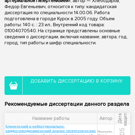
артериальной гипертенизией
», автор — Хлебодаров,
Федор Евгеньевич, относится к типу: кандидатская
диссертация по специальности 14.00.06. Работа
подготовлена в городе Курск в 2005 году. Объем
работы: 140 с. : 23 ил.. Внутренний код товара:
01004070540. На странице представлены основные
сведения о диссертации, включая название, автора, год,
город, тип работы и шифр специальности.
ДОБАВИТЬ ДИССЕРТАЦИЮ В КОРЗИНУ
Рекомендуемые диссертации данного раздела
ы
Д
а
т
а
з
а
щ
и
т
Название работы
Автор
Клинический и нейрогуморально-
кардиогемодинамический анализ гипертонических
Маркарян,