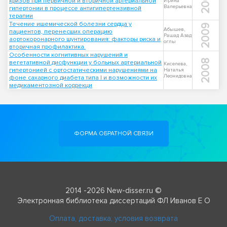
2005
кризов при первичной и вторичной артериальной
Ирина
Валерьевна
гипертонии в процессе антигипертензивной
терапии
Течение ишемической болезни сердца у
2009
Абышев,
пациентов, перенесших операцию
Рашад Азад
аортокоронарного шунтирования: факторы риска и
оглы
вторичная профилактика.
Особенности когнитивных нарушений и
2008
вегетативной дисфункции у больных артериальной
Киселева,
гипертонией с ортостатическими нарушениями на
Наталья
Леонидовна
фоне сахарного диабета типа I и возможности их
медикаментозной коррекци
ФОРМА ОБРАТНОЙ СВЯЗИ
2014 -2026 New-disser.ru ©
Электронная библиотека диссертаций ФЛ Иванов Е О
Оплата, доставка, условия возврата