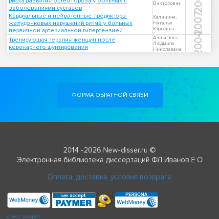
2004
риска развития остеопороза у больных с
Викторовна
заболеваниями суставов
2007
Кардиальные и нейрогенные предикторы
Калинина,
желудочковых нарушений ритма у больных
Наталья
Юрьевна
первичной артериальной гипертензией
2004
Анцыгина,
Тренирующая терапия женщин после
Людмила
коронарного шунтирования
Николаевна
ФОРМА ОБРАТНОЙ СВЯЗИ
2014 -2026 New-disser.ru ©
Электронная библиотека диссертаций ФЛ Иванов Е О
Оплата, доставка, условия возврата
Check passport