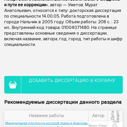
и пути ее коррекции
», автор — Уметов, Мурат
Анатольевич, относится к типу: докторская диссертация
по специальности 14.00.05. Работа подготовлена в
городе Нальчик в 2005 году. Объем работы: 208 с. : 23
ил.. Внутренний код товара: 01004071480. На странице
представлены основные сведения о диссертации,
включая название, автора, год, город, тип работы и шифр
специальности.
ДОБАВИТЬ ДИССЕРТАЦИЮ В КОРЗИНУ
Рекомендуемые диссертации данного раздела
ы
Д
а
т
а
з
а
щ
и
т
Название работы
Автор
Минеральная плотность костной ткани и факторы
Белых, Елена