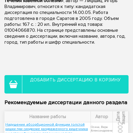
течения язвенной болезни
», автор — Лифшиц, Игорь
Владимирович, относится к типу: кандидатская
диссертация по специальности 14.00.05. Работа
подготовлена в городе Саратов в 2005 году. Объем
работы: 167 с. : 20 ил.. Внутренний код товара:
01004066870. На странице представлены основные
сведения о диссертации, включая название, автора, год,
город, тип работы и шифр специальности.
ДОБАВИТЬ ДИССЕРТАЦИЮ В КОРЗИНУ
Рекомендуемые диссертации данного раздела
ы
Д
а
т
а
з
а
щ
и
т
Название работы
Автор
2002
Нарушение абсорбционной функции толстой
Осина, Вера
кишки при синдроме раздраженного кишечника
Александровна