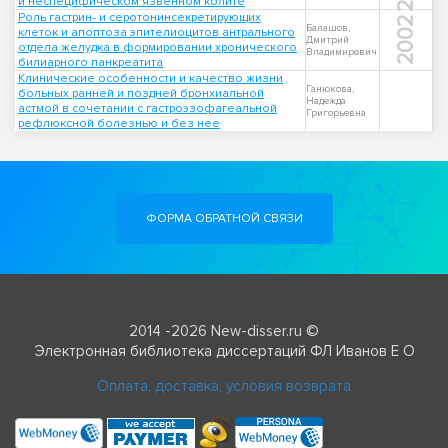
и неспецифическом язвенном колите
Роль гастрин- и серотонинсекретирующих
2002
Балашов,
клеток и апоптоза эпителиоцитов антрального
Дмитрий
отдела желудка в формировании хронического
Владимирович
билиарного панкреатита
Клинические особенности и качество жизни
Ганюкова,
больных ранней и поздней бронхиальной
Надежда
астмой в сочетании с гастроэзофагеальной
Григорьевна
рефлюксной болезнью и без нее
ФОРМА ОБРАТНОЙ СВЯЗИ
2014 -2026 New-disser.ru ©
Электронная библиотека диссертаций ФЛ Иванов Е О
Оплата, доставка, условия возврата