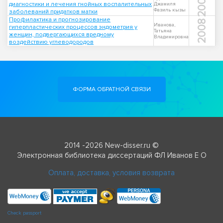
2003
диагностики и лечения гнойных воспалительных
Джамиля
Фазиль кызы
заболеваний придатков матки
Профилактика и прогнозирование
2008
Иванова,
гиперпластических процессов эндометрия у
Татьяна
женщин, подвергающихся вредному
Владимировна
воздействию углеводородов
ФОРМА ОБРАТНОЙ СВЯЗИ
2014 -2026 New-disser.ru ©
Электронная библиотека диссертаций ФЛ Иванов Е О
Оплата, доставка, условия возврата
Check passport