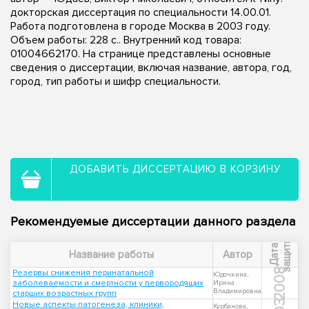
докторская диссертация по специальности 14.00.01.
Работа подготовлена в городе Москва в 2003 году.
Объем работы: 228 с.. Внутренний код товара:
01004662170. На странице представлены основные
сведения о диссертации, включая название, автора, год,
город, тип работы и шифр специальности.
ДОБАВИТЬ ДИССЕРТАЦИЮ В КОРЗИНУ
Рекомендуемые диссертации данного раздела
ы
Д
а
т
а
з
а
щ
и
т
Название работы
Автор
2008
Резервы снижения перинатальной
Юдочкина,
заболеваемости и смертности у первородящих
Ирина
Владимировна
старших возрастных групп
Новые аспекты патогенеза, клиники,
Курбанова,