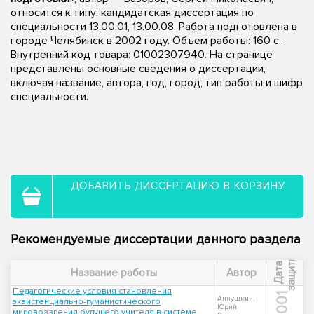
относится к типу: кандидатская диссертация по
специальности 13.00.01, 13.00.08. Работа подготовлена в
городе Челябинск в 2002 году. Объем работы: 160 с..
Внутренний код товара: 01002307940. На странице
представлены основные сведения о диссертации,
включая название, автора, год, город, тип работы и шифр
специальности.
ДОБАВИТЬ ДИССЕРТАЦИЮ В КОРЗИНУ
Рекомендуемые диссертации данного раздела
ы
Д
а
т
а
з
а
щ
и
т
Название работы
Автор
Педагогические условия становления
2001
Аннушкин,
экзистенциально-гуманистического
Юрий
мировоззрения будущего учителя в системе