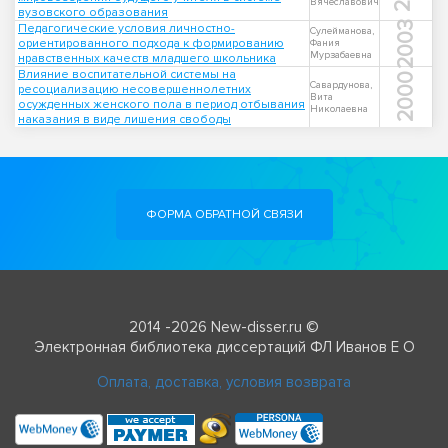
Вячеславович
вузовского образования
2003
Педагогические условия личностно-
Сулейманова,
ориентированного подхода к формированию
Фания
Мурзабаевна
нравственных качеств младшего школьника
Влияние воспитательной системы на
2000
Савардунова,
ресоциализацию несовершеннолетних
Вита
осужденных женского пола в период отбывания
Николаевна
наказания в виде лишения свободы
ФОРМА ОБРАТНОЙ СВЯЗИ
2014 -2026 New-disser.ru ©
Электронная библиотека диссертаций ФЛ Иванов Е О
Оплата, доставка, условия возврата