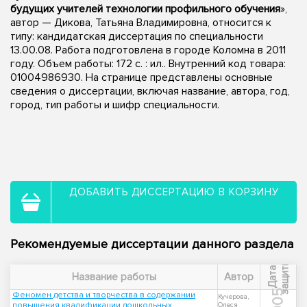
будущих учителей технологии профильного обучения
»,
автор — Дикова, Татьяна Владимировна, относится к
типу: кандидатская диссертация по специальности
13.00.08. Работа подготовлена в городе Коломна в 2011
году. Объем работы: 172 с. : ил.. Внутренний код товара:
01004986930. На странице представлены основные
сведения о диссертации, включая название, автора, год,
город, тип работы и шифр специальности.
ДОБАВИТЬ ДИССЕРТАЦИЮ В КОРЗИНУ
Рекомендуемые диссертации данного раздела
ы
Д
а
т
а
з
а
щ
и
т
Название работы
Автор
2005
Феномен детства и творчества в содержании
Кучерова,
повышения квалификации дошкольных
Олеся