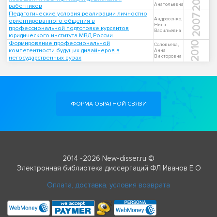
Анатольевна
работников
Педагогические условия реализации личностно
2007
Андросенко,
ориентированного общения в
Нина
профессиональной подготовке курсантов
Васильевна
юридического института МВД России
Формирование профессиональной
2010
Соловьева,
компетентности будущих дизайнеров в
Анна
Викторовна
негосударственных вузах
ФОРМА ОБРАТНОЙ СВЯЗИ
2014 -2026 New-disser.ru ©
Электронная библиотека диссертаций ФЛ Иванов Е О
Оплата, доставка, условия возврата