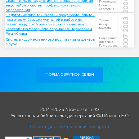
2004
Сравнительно-педагогический анализ развития
Полтавцева,
европейских систем профессионального
Елена
Сергеевна
образования
Педагогические технологии профессиональной
2003
подготовки будущих учителей к работе по
Сакиев,
развитию русской речи учащихся начальных
Аскар
Муссович
классов : На материале Карачаево-Черкесской
Республики
2007
Недосекина,
Система художественного воспитания студентов
Алевтина
в вузе
Григорьевна
ФОРМА ОБРАТНОЙ СВЯЗИ
2014 -2026 New-disser.ru ©
Электронная библиотека диссертаций ФЛ Иванов Е О
Оплата, доставка, условия возврата