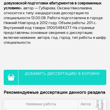
довузовской подготовки абитуриентов в современных
условиях
», автор — Губарева, Оксана Николаевна,
относится к типу: кандидатская диссертация по
специальности 13.00.08. Работа подготовлена в городе
Нижний Новгород в 2012 году. Объем работы: 201 с..
Внутренний код товара: 01005484377. На странице
представлены основные сведения о диссертации,
включая название, автора, год, город, тип работы и шифр
специальности.
ДОБАВИТЬ ДИССЕРТАЦИЮ В КОРЗИНУ
Рекомендуемые диссертации данного раздела
ы
Д
а
т
а
з
а
щ
и
т
Название работы
Автор