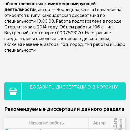
общественностью к имиджеформирующей
деятельности
», автор — Воронцова, Ольга Геннадьевна,
относится к типу: кандидатская диссертация по
специальности 13.00.08. Работа подготовлена в городе
Стерлитамак в 2014 году. Объем работы: 196 с. : ил..
Внутренний код товара: 01007523170. На странице
представлены основные сведения о диссертации,
включая название, автора, год, город, тип работы и шифр
специальности.
ДОБАВИТЬ ДИССЕРТАЦИЮ В КОРЗИНУ
Рекомендуемые диссертации данного раздела
ы
Д
а
т
а
з
а
щ
и
т
Название работы
Автор