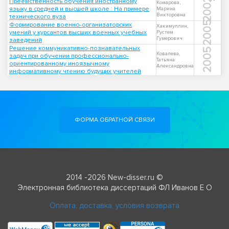
2002
Преемственность обучения иностранному
Комарова,
языку в средней и высшей школе : На примере
Марина
Викторовна
технического вуза
2005
Формирование военно-организаторских
Хакимуллин,
умений у курсантов высших военных учебных
Рустем
Гумерович
заведений
Решение коммуникативно-познавательных
2005
Ковалева,
задач при обучении профессионально-
Татьяна
ориентированному иноязычному
Александровна
информативному чтению будущих учителей
ФОРМА ОБРАТНОЙ СВЯЗИ
2014 -2026 New-disser.ru ©
Электронная библиотека диссертаций ФЛ Иванов Е О
Оплата, доставка, условия возврата