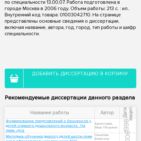
по специальности 13.00.07. Работа подготовлена в
городе Москва в 2006 году. Объем работы: 213 с. : ил..
Внутренний код товара: 01003042710. На странице
представлены основные сведения о диссертации,
включая название, автора, год, город, тип работы и шифр
специальности.
ДОБАВИТЬ ДИССЕРТАЦИЮ В КОРЗИНУ
Рекомендуемые диссертации данного раздела
ы
Д
а
т
а
з
а
щ
и
т
Название работы
Автор
Формирование представлений о биоценозе у
1998
Арсентьева,
детей старшего дошкольного возраста : На
Вера Петровна
прим. луга
2006
Соколова,
Методика обучения диалогу детей шести-семи
Алевтина