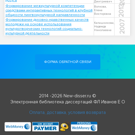
досуга
Дмитриевич
Формирование межкультурной компетенции
2013
Волкова,
средствами интерактивных технологий в клубной
Елена
Викторовна
общности лингвокультурной направленности
Формирование духовно-нравственных качеств
2007
Калашникова,
молодежи на основе использования
Надежда
культуротворческих технологий социально-
Николаевна
культурной деятельности
ФОРМА ОБРАТНОЙ СВЯЗИ
2014 -2026 New-disser.ru ©
Электронная библиотека диссертаций ФЛ Иванов Е О
Оплата, доставка, условия возврата