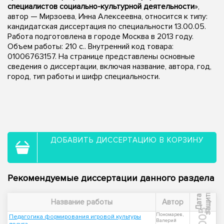
специалистов социально-культурной деятельности
»,
автор — Мирзоева, Инна Алексеевна, относится к типу:
кандидатская диссертация по специальности 13.00.05.
Работа подготовлена в городе Москва в 2013 году.
Объем работы: 210 с.. Внутренний код товара:
01006763157. На странице представлены основные
сведения о диссертации, включая название, автора, год,
город, тип работы и шифр специальности.
ДОБАВИТЬ ДИССЕРТАЦИЮ В КОРЗИНУ
Рекомендуемые диссертации данного раздела
ы
Д
а
т
а
з
а
щ
и
т
Название работы
Автор
2005
Пономарев,
Педагогика формирования игровой культуры
Валерий