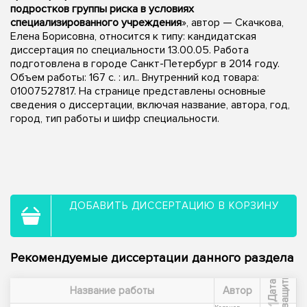
подростков группы риска в условиях
специализированного учреждения
», автор — Скачкова,
Елена Борисовна, относится к типу: кандидатская
диссертация по специальности 13.00.05. Работа
подготовлена в городе Санкт-Петербург в 2014 году.
Объем работы: 167 с. : ил.. Внутренний код товара:
01007527817. На странице представлены основные
сведения о диссертации, включая название, автора, год,
город, тип работы и шифр специальности.
ДОБАВИТЬ ДИССЕРТАЦИЮ В КОРЗИНУ
Рекомендуемые диссертации данного раздела
ы
Д
а
т
а
з
а
щ
и
т
Название работы
Автор