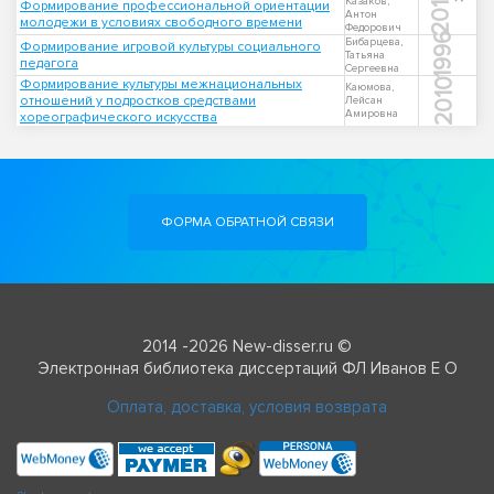
2011
Казаков,
Формирование профессиональной ориентации
Антон
молодежи в условиях свободного времени
Федорович
1996
Бибарцева,
Формирование игровой культуры социального
Татьяна
педагога
Сергеевна
Формирование культуры межнациональных
2010
Каюмова,
отношений у подростков средствами
Лейсан
Амировна
хореографического искусства
ФОРМА ОБРАТНОЙ СВЯЗИ
2014 -2026 New-disser.ru ©
Электронная библиотека диссертаций ФЛ Иванов Е О
Оплата, доставка, условия возврата