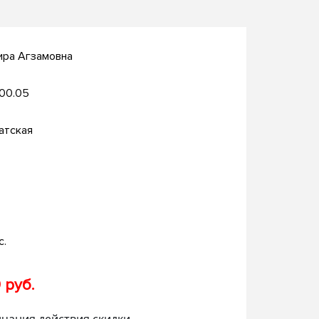
ира Агзамовна
.00.05
атская
с.
 руб.