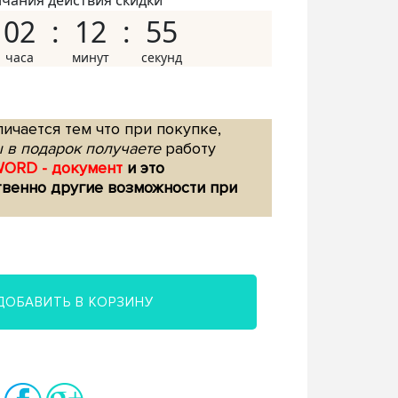
нчания действия скидки
02
12
54
ичается тем что при покупке,
 в подарок получаете
работу
WORD - документ
и это
твенно другие возможности при
ДОБАВИТЬ В КОРЗИНУ