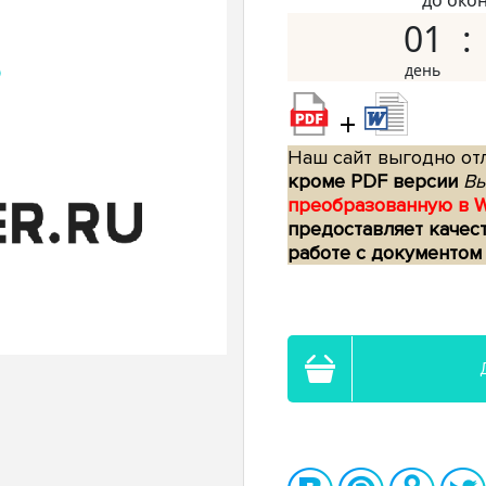
до око
01
+
Наш сайт выгодно отл
кроме PDF версии
Вы
преобразованную в 
предоставляет качес
работе с документом