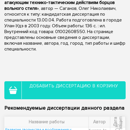
атакующим технико-тактическим действиям борцов
вольного стиля
», автор — Саганов, Олег Николаевич,
относится к типу: кандидатская диссертация по
специальности 13.00.04. Работа подготовлена в городе
Улан-Удэ в 2003 году. Объем работы: 136 с. : ил.
Внутренний код товара: 01002608550. На странице
представлены основные сведения о диссертации,
включая название, автора, год, город, тип работы и шифр
специальности.
ДОБАВИТЬ ДИССЕРТАЦИЮ В КОРЗИНУ
Рекомендуемые диссертации данного раздела
ы
Д
а
т
а
з
а
щ
и
т
Название работы
Автор
Развитие творчества и воображения у