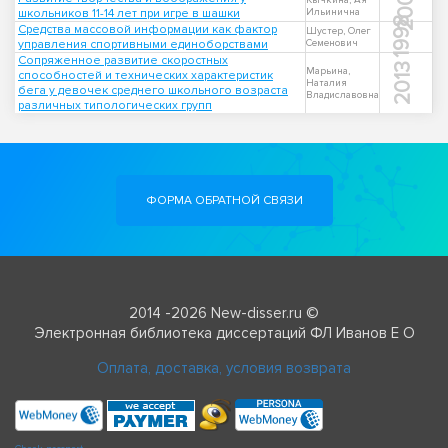
2005
Кычкина, Ая
школьников 11-14 лет при игре в шашки
Ильинична
1998
Средства массовой информации как фактор
Шустер, Олег
управления спортивными единоборствами
Семенович
Сопряженное развитие скоростных
2013
Марьина,
способностей и технических характеристик
Наталия
бега у девочек среднего школьного возраста
Владиславовна
различных типологических групп
ФОРМА ОБРАТНОЙ СВЯЗИ
2014 -2026 New-disser.ru ©
Электронная библиотека диссертаций ФЛ Иванов Е О
Оплата, доставка, условия возврата