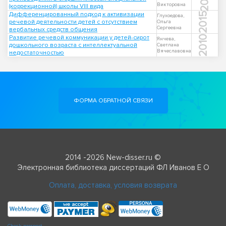
Викторовна
(коррекционной) школы VIII вида
Дифференцированный подход к активизации
2015
Глухоедова,
речевой деятельности детей с отсутствием
Ольга
Сергеевна
вербальных средств общения
Развитие речевой коммуникации у детей-сирот
2010
Янчева,
дошкольного возраста с интеллектуальной
Светлана
Вячеславовна
недостаточностью
ФОРМА ОБРАТНОЙ СВЯЗИ
2014 -2026 New-disser.ru ©
Электронная библиотека диссертаций ФЛ Иванов Е О
Оплата, доставка, условия возврата