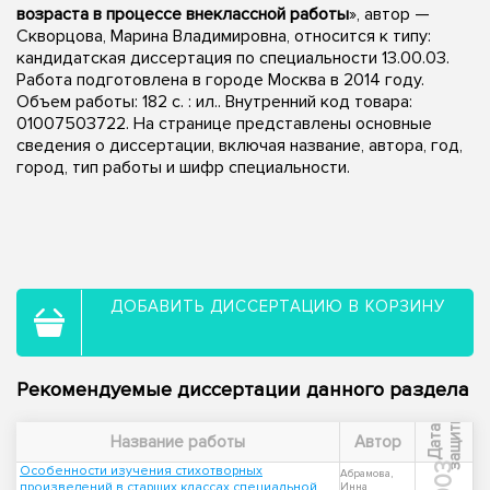
возраста в процессе внеклассной работы
», автор —
Скворцова, Марина Владимировна, относится к типу:
кандидатская диссертация по специальности 13.00.03.
Работа подготовлена в городе Москва в 2014 году.
Объем работы: 182 с. : ил.. Внутренний код товара:
01007503722. На странице представлены основные
сведения о диссертации, включая название, автора, год,
город, тип работы и шифр специальности.
ДОБАВИТЬ ДИССЕРТАЦИЮ В КОРЗИНУ
Рекомендуемые диссертации данного раздела
ы
Д
а
т
а
з
а
щ
и
т
Название работы
Автор
2003
Особенности изучения стихотворных
Абрамова,
произведений в старших классах специальной
Инна