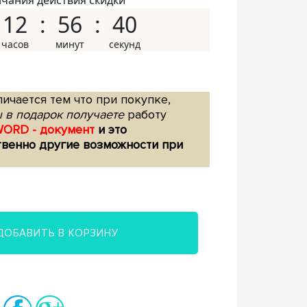
нчания действия скидки
12
56
39
ичается тем что при покупке,
 в подарок получаете
работу
WORD - документ
и это
твенно другие возможности при
ДОБАВИТЬ В КОРЗИНУ