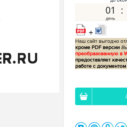
до око
01
+
Наш сайт выгодно отл
кроме PDF версии
Вы
преобразованную в 
предоставляет качес
работе с документом