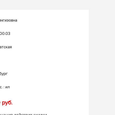
ингизовна
.00.03
атская
бург
с. : ил
 руб.