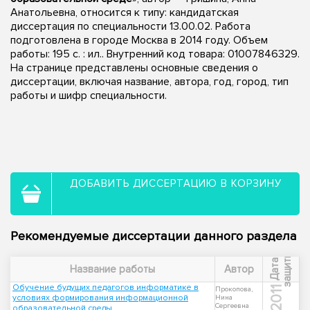
Анатольевна, относится к типу: кандидатская
диссертация по специальности 13.00.02. Работа
подготовлена в городе Москва в 2014 году. Объем
работы: 195 с. : ил.. Внутренний код товара: 01007846329.
На странице представлены основные сведения о
диссертации, включая название, автора, год, город, тип
работы и шифр специальности.
ДОБАВИТЬ ДИССЕРТАЦИЮ В КОРЗИНУ
Рекомендуемые диссертации данного раздела
ы
Д
а
т
а
з
а
щ
и
т
Название работы
Автор
Обучение будущих педагогов информатике в
2011
Прокопова,
условиях формирования информационной
Нина
Сергеевна
образовательной среды