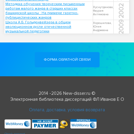
Методика обучения творческим письменным
2002
Хуснутдинова,
работам малого жанра в старших классах
Фаурия
башкирской школы : На примере газетно-
Ахтямовна
публицистических жанров
2009
Школа А.Б. Гольденвейзера в общем
Хорошилова,
эволюционном русле отечественной
Юлия
Андреевна
музыкальной педагогики
ФОРМА ОБРАТНОЙ СВЯЗИ
2014 -2026 New-disser.ru ©
Электронная библиотека диссертаций ФЛ Иванов Е О
Оплата, доставка, условия возврата