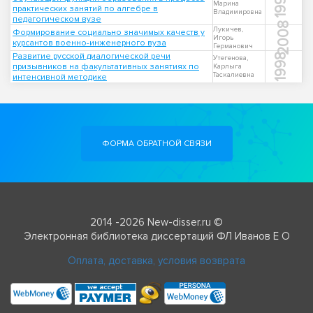
1999
Марина
практических занятий по алгебре в
Владимировна
педагогическом вузе
2008
Лукичев,
Формирование социально значимых качеств у
Игорь
курсантов военно-инженерного вуза
Германович
Развитие русской диалогической речи
1998
Утегенова,
призывников на факультативных занятиях по
Карлыга
Таскалиевна
интенсивной методике
ФОРМА ОБРАТНОЙ СВЯЗИ
2014 -2026 New-disser.ru ©
Электронная библиотека диссертаций ФЛ Иванов Е О
Оплата, доставка, условия возврата