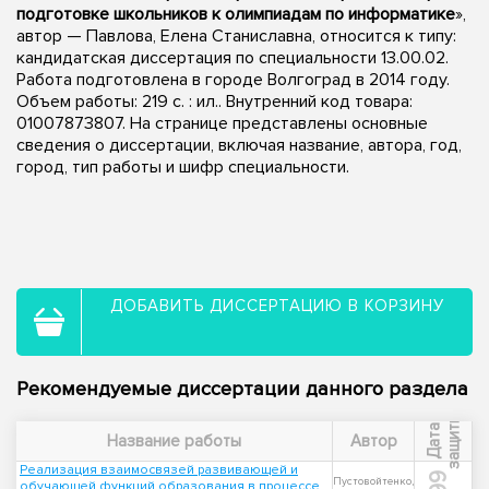
подготовке школьников к олимпиадам по информатике
»,
автор — Павлова, Елена Станиславна, относится к типу:
кандидатская диссертация по специальности 13.00.02.
Работа подготовлена в городе Волгоград в 2014 году.
Объем работы: 219 с. : ил.. Внутренний код товара:
01007873807. На странице представлены основные
сведения о диссертации, включая название, автора, год,
город, тип работы и шифр специальности.
ДОБАВИТЬ ДИССЕРТАЦИЮ В КОРЗИНУ
Рекомендуемые диссертации данного раздела
ы
Д
а
т
а
з
а
щ
и
т
Название работы
Автор
Реализация взаимосвязей развивающей и
Пустовойтенко,
обучающей функций образования в процессе