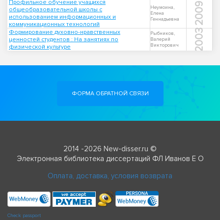
Профильное обучение учащихся
2009
Неумоина,
общеобразовательной школы с
Елена
использованием информационных и
Геннадьевна
коммуникационных технологий
2003
Формирование духовно-нравственных
Рыбников,
ценностей студентов : На занятиях по
Валерий
Викторович
физической культуре
ФОРМА ОБРАТНОЙ СВЯЗИ
2014 -2026 New-disser.ru ©
Электронная библиотека диссертаций ФЛ Иванов Е О
Оплата, доставка, условия возврата
Check passport