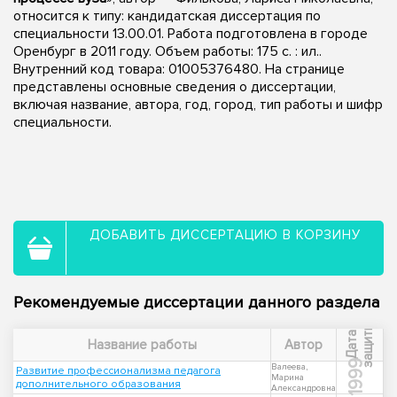
относится к типу: кандидатская диссертация по
специальности 13.00.01. Работа подготовлена в городе
Оренбург в 2011 году. Объем работы: 175 с. : ил..
Внутренний код товара: 01005376480. На странице
представлены основные сведения о диссертации,
включая название, автора, год, город, тип работы и шифр
специальности.
ДОБАВИТЬ ДИССЕРТАЦИЮ В КОРЗИНУ
Рекомендуемые диссертации данного раздела
ы
Д
а
т
а
з
а
щ
и
т
Название работы
Автор
1999
Валеева,
Развитие профессионализма педагога
Марина
дополнительного образования
Александровна