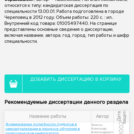
относится к типу: кандидатская диссертация по
специальности 13.00.01. Работа подготовлена в городе
Череповец в 2012 году. Объем работы: 220 с. : ил..
Внутренний код товара: 01005497440. На странице
представлены основные сведения о диссертации,
включая название, автора, год, город, тип работы и шифр
специальности.
ДОБАВИТЬ ДИССЕРТАЦИЮ В КОРЗИНУ
Рекомендуемые диссертации данного раздела
ы
Д
а
т
а
з
а
щ
и
т
Название работы
Автор
2002
Формирование потребности студентов в
Телегин,
самоактуализации в процессе обучения в
Александр
Александрович
педагогическом университете