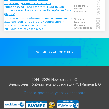
Научно-педагогические основы
2000
Портнягин,
интеллектуального развития школьников-
Иосиф
спортсменов : На материалах Республики Саха
Иосифович
(Якутия)
Педагогическое обеспечение развития опыта
Устинова-
2001
художественно-творческой деятельности
Баранова,
младших школьников как фактор их
Людмила
Александровна
личностного саморазвития
ФОРМА ОБРАТНОЙ СВЯЗИ
2014 -2026 New-disser.ru ©
Электронная библиотека диссертаций ФЛ Иванов Е О
Оплата, доставка, условия возврата