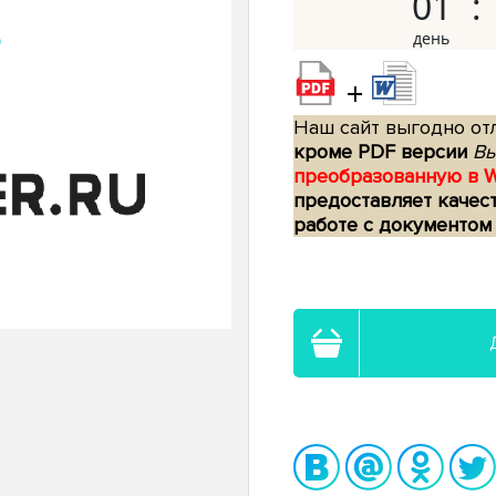
01
+
Наш сайт выгодно отл
кроме PDF версии
Вы
преобразованную в 
предоставляет качес
работе с документом