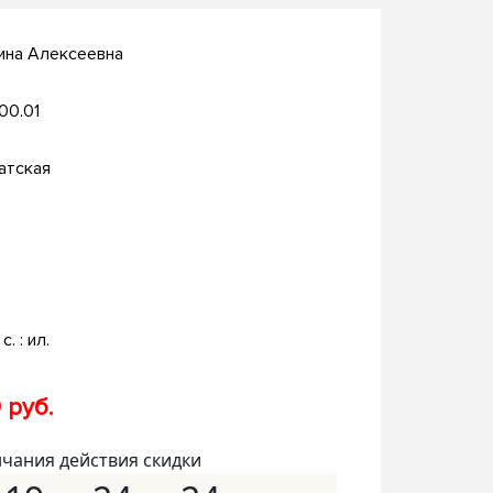
ина Алексеевна
.00.01
атская
с. : ил.
 руб.
нчания действия скидки