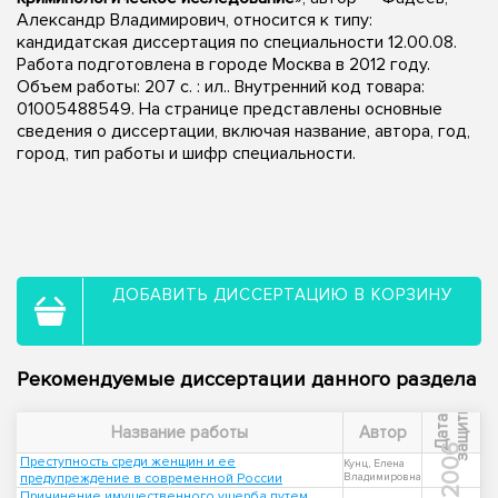
Александр Владимирович, относится к типу:
кандидатская диссертация по специальности 12.00.08.
Работа подготовлена в городе Москва в 2012 году.
Объем работы: 207 с. : ил.. Внутренний код товара:
01005488549. На странице представлены основные
сведения о диссертации, включая название, автора, год,
город, тип работы и шифр специальности.
ДОБАВИТЬ ДИССЕРТАЦИЮ В КОРЗИНУ
Рекомендуемые диссертации данного раздела
ы
Д
а
т
а
з
а
щ
и
т
Название работы
Автор
2006
Преступность среди женщин и ее
Кунц, Елена
предупреждение в современной России
Владимировна
Причинение имущественного ущерба путем