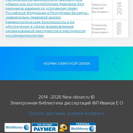
обмана или злоупотребления доверием без
2014
Ковальчук,
признаков хищения по уголовному праву
Алексей
Васильевич
Российской Федерации и Республики Беларусь :
сравнительно-правовой анализ
Криминологическая безопасность и ее
1998
Плешаков,
обеспечение в сфере взаимовлияния
Владимир
организованной преступности и преступности
Алексеевич
несовершеннолетних
ФОРМА ОБРАТНОЙ СВЯЗИ
2014 -2026 New-disser.ru ©
Электронная библиотека диссертаций ФЛ Иванов Е О
Оплата, доставка, условия возврата