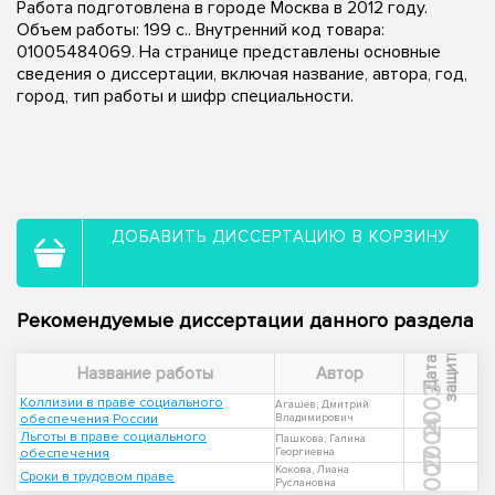
Работа подготовлена в городе Москва в 2012 году.
Объем работы: 199 с.. Внутренний код товара:
01005484069. На странице представлены основные
сведения о диссертации, включая название, автора, год,
город, тип работы и шифр специальности.
ДОБАВИТЬ ДИССЕРТАЦИЮ В КОРЗИНУ
Рекомендуемые диссертации данного раздела
ы
Д
а
т
а
з
а
щ
и
т
Название работы
Автор
2003
Коллизии в праве социального
Агашев, Дмитрий
обеспечения России
Владимирович
2004
Льготы в праве социального
Пашкова, Галина
обеспечения
Георгиевна
2007
Кокова, Лиана
Сроки в трудовом праве
Руслановна