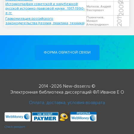
2009
Историография советской и зарубежной
Малихов, Андрей
русской историко-правовой науки : 1917-1990-
Викторович
е гг.
2011
Пшеничнов,
Гармонизация российского
Михаил
законодательства (теория, практика, техника)
Александрович
ФОРМА ОБРАТНОЙ СВЯЗИ
2014 -2026 New-disser.ru ©
Электронная библиотека диссертаций ФЛ Иванов Е О
Оплата, доставка, условия возврата
Check passport