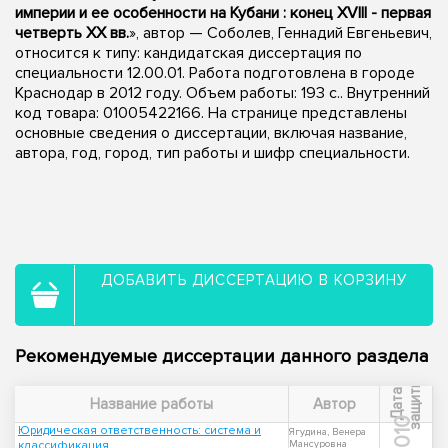
империи и ее особенности на Кубани : конец XVIII - первая
четверть XX вв.
», автор — Соболев, Геннадий Евгеньевич,
относится к типу: кандидатская диссертация по
специальности 12.00.01. Работа подготовлена в городе
Краснодар в 2012 году. Объем работы: 193 с.. Внутренний
код товара: 01005422166. На странице представлены
основные сведения о диссертации, включая название,
автора, год, город, тип работы и шифр специальности.
ДОБАВИТЬ ДИССЕРТАЦИЮ В КОРЗИНУ
Рекомендуемые диссертации данного раздела
ы
Д
а
т
а
з
а
щ
и
т
Название работы
Автор
2010
Юридическая ответственность: система и
Ягудина, Венера
классификация
Мансуровна