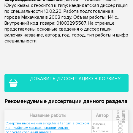
Юнус кызы, относится к типу: кандидатская диссертация
по специальности 10.02.20. Работа подготовлена в
городе Махачкала в 2003 году. Объем работы: 141 с..
Внутренний код товара: 01003295587. На странице
представлены основные сведения о диссертации,
включая название, автора, год, город, тип работы и шифр
специальности.
ДОБАВИТЬ ДИССЕРТАЦИЮ В КОРЗИНУ
Рекомендуемые диссертации данного раздела
ы
Д
а
т
а
з
а
щ
и
т
Название работы
Автор
2006
Средства выражения singularia tantum в русском
Володина,
и английском языках : сравнительно-
Дина
Викторовна
сопоставительный анализ