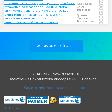
2007
Семантическая структура концепта "время" и ее
Афанасьева,
отражение во фразеологических системах
Ольга
Вадимовна
английского, испанского и русского языков
2006
Синтагматика и парадигматика русских и
Туганова,
английских суеверных примет
Светлана
Владимировна
антропологической направленности
ФОРМА ОБРАТНОЙ СВЯЗИ
2014 -2026 New-disser.ru ©
Электронная библиотека диссертаций ФЛ Иванов Е О
Оплата, доставка, условия возврата
Check passport