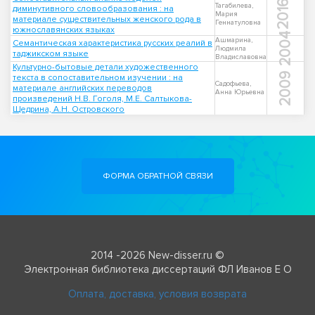
2016
Тагабилева,
диминутивного словообразования : на
Мария
материале существительных женского рода в
Геннатуловна
южнославянских языках
2004
Ашмарина,
Семантическая характеристика русских реалий в
Людмила
таджикском языке
Владиславовна
Культурно-бытовые детали художественного
2009
текста в сопоставительном изучении : на
Садофьева,
материале английских переводов
Анна Юрьевна
произведений Н.В. Гоголя, М.Е. Салтыкова-
Щедрина, А.Н. Островского
ФОРМА ОБРАТНОЙ СВЯЗИ
2014 -2026 New-disser.ru ©
Электронная библиотека диссертаций ФЛ Иванов Е О
Оплата, доставка, условия возврата