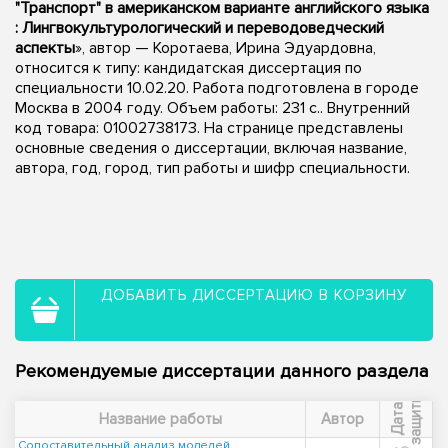
"Транспорт" в американском варианте английского языка
: Лингвокультурологический и переводоведческий
аспекты
», автор — Коротаева, Ирина Эдуардовна,
относится к типу: кандидатская диссертация по
специальности 10.02.20. Работа подготовлена в городе
Москва в 2004 году. Объем работы: 231 с.. Внутренний
код товара: 01002738173. На странице представлены
основные сведения о диссертации, включая название,
автора, год, город, тип работы и шифр специальности.
ДОБАВИТЬ ДИССЕРТАЦИЮ В КОРЗИНУ
Рекомендуемые диссертации данного раздела
ы
Д
а
т
а
з
а
щ
и
т
Название работы
Автор
Сопоставительный анализ моделей