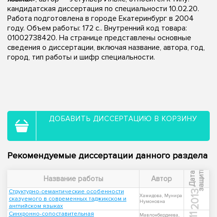
кандидатская диссертация по специальности 10.02.20.
Работа подготовлена в городе Екатеринбург в 2004
году. Объем работы: 172 с.. Внутренний код товара:
01002738420. На странице представлены основные
сведения о диссертации, включая название, автора, год,
город, тип работы и шифр специальности.
ДОБАВИТЬ ДИССЕРТАЦИЮ В КОРЗИНУ
Рекомендуемые диссертации данного раздела
ы
Д
а
т
а
з
а
щ
и
т
Название работы
Автор
Структурно-семантические особенности
2013
Хамидова, Мунира
сказуемого в современных таджикском и
Нумоновна
английском языках
Синхронно-сопоставительная
Мавлонбердиева,