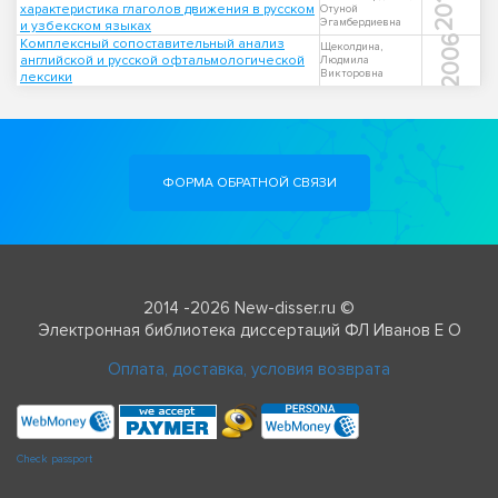
2011
характеристика глаголов движения в русском
Отуной
Эгамбердиевна
и узбекском языках
2006
Комплексный сопоставительный анализ
Щеколдина,
английской и русской офтальмологической
Людмила
Викторовна
лексики
ФОРМА ОБРАТНОЙ СВЯЗИ
2014 -2026 New-disser.ru ©
Электронная библиотека диссертаций ФЛ Иванов Е О
Оплата, доставка, условия возврата
Check passport