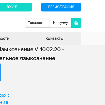
ВХОД
РЕГИСТРАЦИЯ
Товаров:
На сумму:
ости
Контакты
- Языкознание
//
10.02.20 -
тельное языкознание
ах :
ние