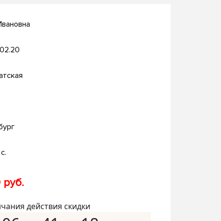
Ивановна
.02.20
атская
бург
с.
 руб.
нчания действия скидки