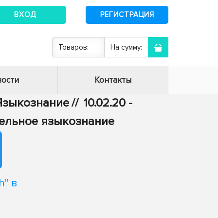
ВХОД
РЕГИСТРАЦИЯ
Товаров:
На сумму:
ости
Контакты
- Языкознание
//
10.02.20 -
тельное языкознание
h" в