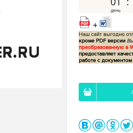
01
+
Наш сайт выгодно отл
кроме PDF версии
Вы
преобразованную в 
предоставляет качес
работе с документом