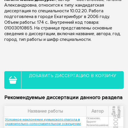
Александровна, относится к типу: кандидатская
диссертация по специальности 10.02.20. Работа
подготовлена в городе Екатеринбург в 2006 году.
Объем работы: 174 с.. Внутренний код товара:
01003010865. На странице представлены основные
сведения о диссертации, включая название, автора, год,
город, тип работы и шифр специальности.
ДОБАВИТЬ ДИССЕРТАЦИЮ В КОРЗИНУ
Рекомендуемые диссертации данного раздела
ы
Д
а
т
а
з
а
щ
и
т
Название работы
Автор
2005
Османова,
Условное наклонение кумыкского глагола в
Барият
сравнительно-сопоставительном освещении
Казимпашаевна