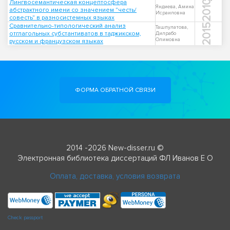
Лингвосемантическая концептосфера
2010
Яндиева, Амина
абстрактного имени со значением "честь/
Исраиловна
совесть" в разносистемных языках
Сравнительно-типологический анализ
2015
Ташпулатова,
отглагольных субстантиватов в таджикском,
Дилрабо
Олимовна
русском и французском языках
ФОРМА ОБРАТНОЙ СВЯЗИ
2014 -2026 New-disser.ru ©
Электронная библиотека диссертаций ФЛ Иванов Е О
Оплата, доставка, условия возврата
Check passport