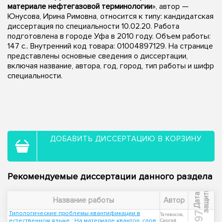
материале нефтегазовой терминологии
», автор —
Юнусова, Ирина Римовна, относится к типу: кандидатская
диссертация по специальности 10.02.20. Работа
подготовлена в городе Уфа в 2010 году. Объем работы:
147 с.. Внутренний код товара: 01004897129. На странице
представлены основные сведения о диссертации,
включая название, автора, год, город, тип работы и шифр
специальности.
ДОБАВИТЬ ДИССЕРТАЦИЮ В КОРЗИНУ
Рекомендуемые диссертации данного раздела
ы
Д
а
т
а
з
а
щ
и
т
Название работы
Автор
Типологические проблемы квантификации в
1997
Татевосов,
естественном языке : На материале квантор. слов
Сергей