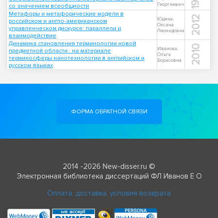
Георгиевич
со значением всеобщности
Метафоры и метафорические модели в
2012
Юдина,
российском и англо-американском
Оксана
управленческом дискурсе: параллели и
Леонидовна
взаимодействие
Динамика становления терминологии новой
2010
Иванова,
предметной области : на материале
Ольга
терминосферы нанотехнологии в английском и
Борисовна
русском языках
ФОРМА ОБРАТНОЙ СВЯЗИ
2014 -2026 New-disser.ru ©
Электронная библиотека диссертаций ФЛ Иванов Е О
Оплата, доставка, условия возврата