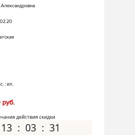
 Александровна
.02.20
атская
с. : ил.
 руб.
нчания действия скидки
13
03
30