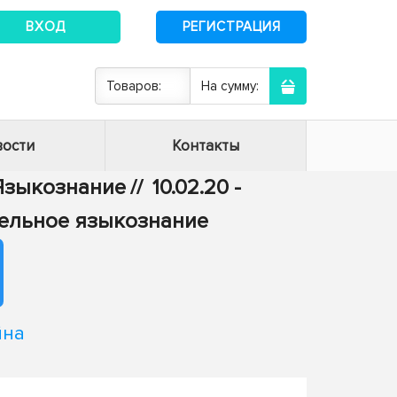
ВХОД
РЕГИСТРАЦИЯ
Товаров:
На сумму:
ости
Контакты
- Языкознание
//
10.02.20 -
тельное языкознание
йна