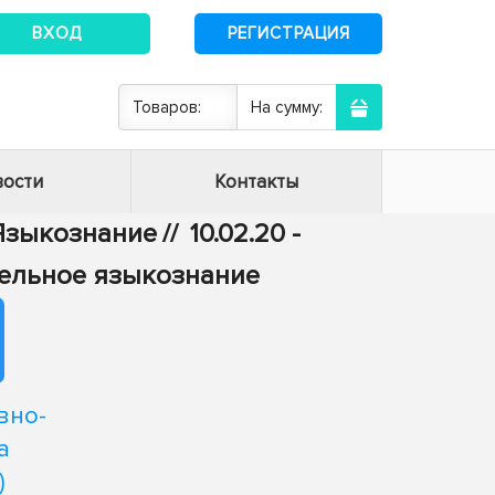
ВХОД
РЕГИСТРАЦИЯ
Товаров:
На сумму:
ости
Контакты
- Языкознание
//
10.02.20 -
тельное языкознание
вно-
а
)