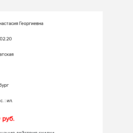
астасия Георгиевна
.02.20
атская
бург
с. : ил.
 руб.