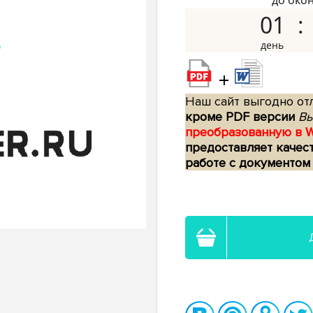
до око
01
+
Наш сайт выгодно отл
кроме PDF версии
Вы
преобразованную в 
предоставляет качес
работе с документом