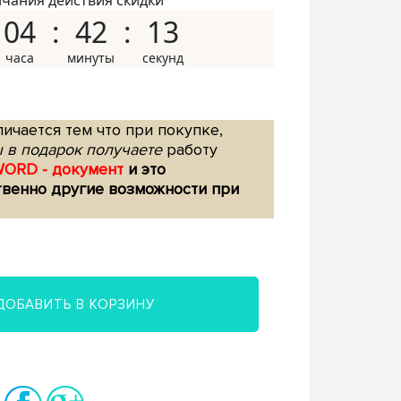
нчания действия скидки
04
42
12
ичается тем что при покупке,
 в подарок получаете
работу
WORD - документ
и это
твенно другие возможности при
ДОБАВИТЬ В КОРЗИНУ