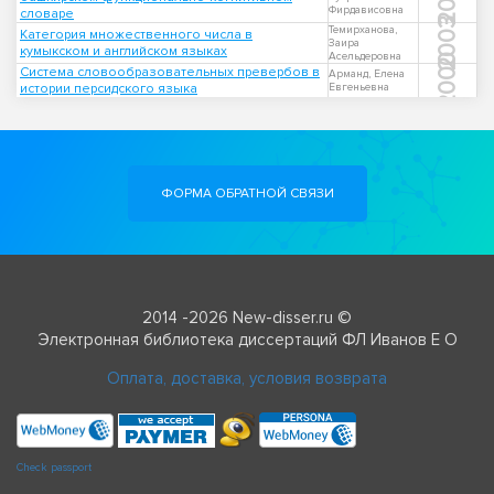
Фирдависовна
словаре
2003
Темирханова,
Категория множественного числа в
Заира
кумыкском и английском языках
Асельдеровна
2000
Система словообразовательных превербов в
Арманд, Елена
истории персидского языка
Евгеньевна
ФОРМА ОБРАТНОЙ СВЯЗИ
2014 -2026 New-disser.ru ©
Электронная библиотека диссертаций ФЛ Иванов Е О
Оплата, доставка, условия возврата
Check passport