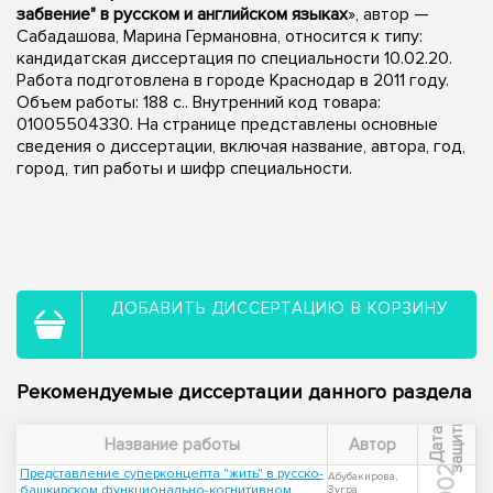
забвение" в русском и английском языках
», автор —
Сабадашова, Марина Германовна, относится к типу:
кандидатская диссертация по специальности 10.02.20.
Работа подготовлена в городе Краснодар в 2011 году.
Объем работы: 188 с.. Внутренний код товара:
01005504330. На странице представлены основные
сведения о диссертации, включая название, автора, год,
город, тип работы и шифр специальности.
ДОБАВИТЬ ДИССЕРТАЦИЮ В КОРЗИНУ
Рекомендуемые диссертации данного раздела
ы
Д
а
т
а
з
а
щ
и
т
Название работы
Автор
2002
Представление суперконцепта "жить" в русско-
Абубакирова,
башкирском функционально-когнитивном
Зугра