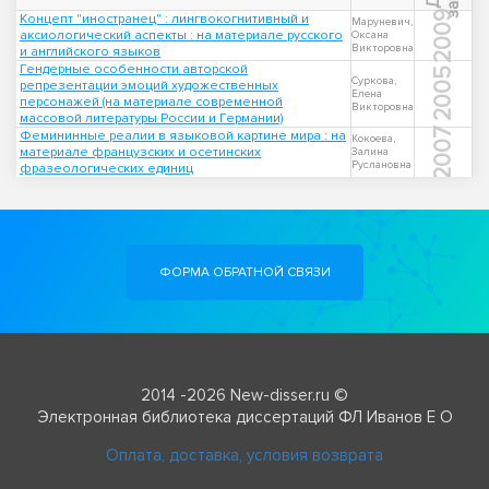
2009
Концепт "иностранец" : лингвокогнитивный и
Маруневич,
аксиологический аспекты : на материале русского
Оксана
Викторовна
и английского языков
Гендерные особенности авторской
2005
Суркова,
репрезентации эмоций художественных
Елена
персонажей (на материале современной
Викторовна
массовой литературы России и Германии)
2007
Фемининные реалии в языковой картине мира : на
Кокоева,
материале французских и осетинских
Залина
Руслановна
фразеологических единиц
ФОРМА ОБРАТНОЙ СВЯЗИ
2014 -2026 New-disser.ru ©
Электронная библиотека диссертаций ФЛ Иванов Е О
Оплата, доставка, условия возврата