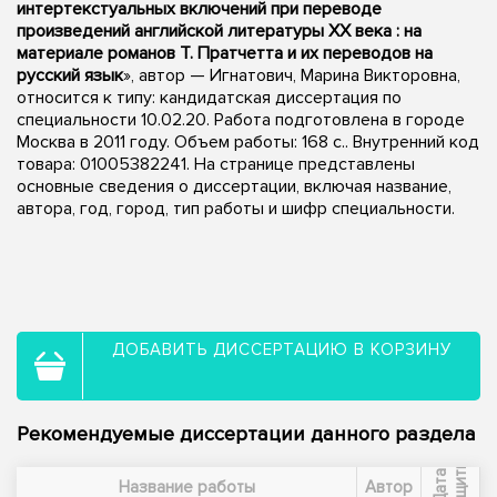
интертекстуальных включений при переводе
произведений английской литературы XX века : на
материале романов Т. Пратчетта и их переводов на
русский язык
», автор — Игнатович, Марина Викторовна,
относится к типу: кандидатская диссертация по
специальности 10.02.20. Работа подготовлена в городе
Москва в 2011 году. Объем работы: 168 с.. Внутренний код
товара: 01005382241. На странице представлены
основные сведения о диссертации, включая название,
автора, год, город, тип работы и шифр специальности.
ДОБАВИТЬ ДИССЕРТАЦИЮ В КОРЗИНУ
Рекомендуемые диссертации данного раздела
ы
Д
а
т
а
з
а
щ
и
т
Название работы
Автор